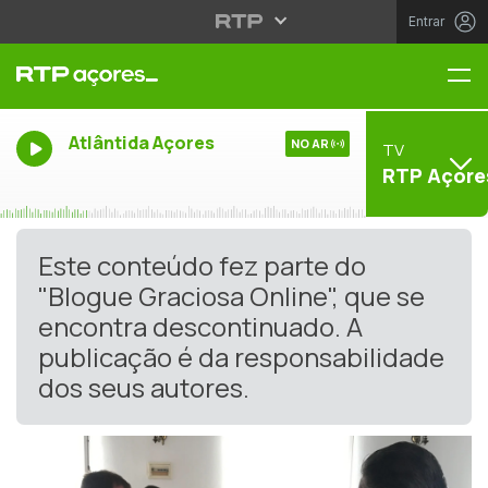
Entrar
Me
Atlântida Açores
NO AR
TV
RTP Açore
Este conteúdo fez parte do
"Blogue Graciosa Online", que se
encontra descontinuado. A
publicação é da responsabilidade
dos seus autores.