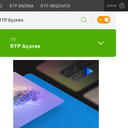
G
RTP ENSINA
RTP ARQUIVOS
Entrar
RTP Açores
TV
RTP Açores