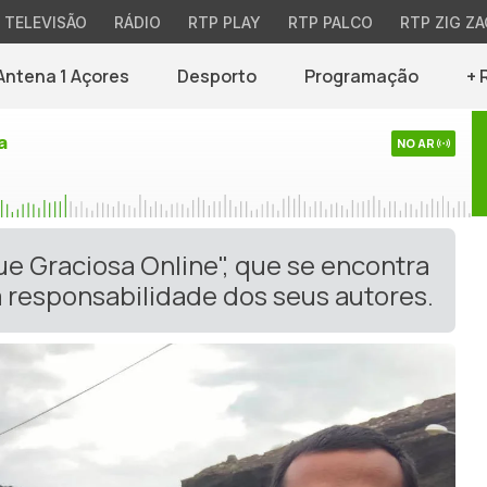
TELEVISÃO
RÁDIO
RTP PLAY
RTP PALCO
RTP ZIG ZA
Antena 1 Açores
Desporto
Programação
+ 
a
NO AR
ue Graciosa Online", que se encontra
 responsabilidade dos seus autores.