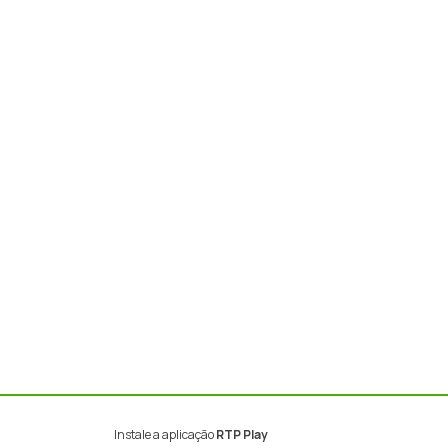
Instale a aplicação
RTP Play