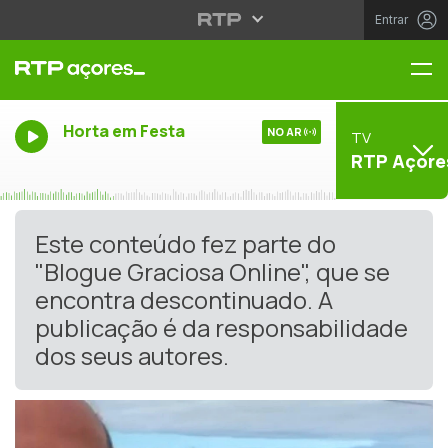
Entrar
Me
Horta em Festa
NO AR
TV
RTP Açore
Este conteúdo fez parte do
"Blogue Graciosa Online", que se
encontra descontinuado. A
publicação é da responsabilidade
dos seus autores.