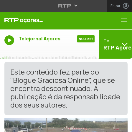
Entrar
Me
Telejornal Açores
NO AR
TV
RTP Açore
Este conteúdo fez parte do
"Blogue Graciosa Online", que se
encontra descontinuado. A
publicação é da responsabilidade
dos seus autores.