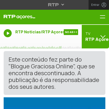
Entrar
Me
RTP Noticias/RTP Açores
NO AR
TV
RTP Açore
Este conteúdo fez parte do
"Blogue Graciosa Online", que se
encontra descontinuado. A
publicação é da responsabilidade
dos seus autores.