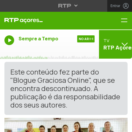
Entrar
Me
Sempre a Tempo
NO AR
TV
RTP Açore
Este conteúdo fez parte do
"Blogue Graciosa Online", que se
encontra descontinuado. A
publicação é da responsabilidade
dos seus autores.