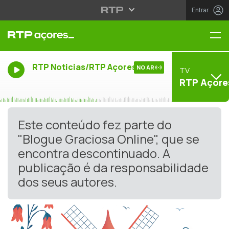
Entrar
Me
RTP Noticias/RTP Açores
NO AR
TV
RTP Açore
Este conteúdo fez parte do
"Blogue Graciosa Online", que se
encontra descontinuado. A
publicação é da responsabilidade
dos seus autores.