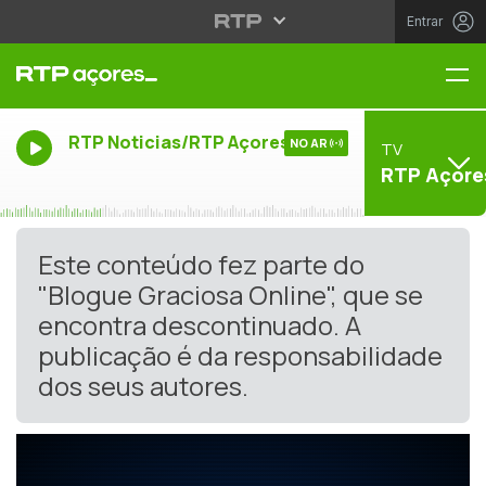
Entrar
Me
RTP Noticias/RTP Açores
NO AR
TV
RTP Açore
Este conteúdo fez parte do
"Blogue Graciosa Online", que se
encontra descontinuado. A
publicação é da responsabilidade
dos seus autores.