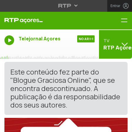
Entrar
Me
Telejornal Açores
NO AR
TV
RTP Açore
Este conteúdo fez parte do
"Blogue Graciosa Online", que se
encontra descontinuado. A
publicação é da responsabilidade
dos seus autores.