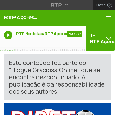
Entrar
Me
RTP Noticias/RTP Açores
NO AR
TV
RTP Açore
Este conteúdo fez parte do
"Blogue Graciosa Online", que se
encontra descontinuado. A
publicação é da responsabilidade
dos seus autores.