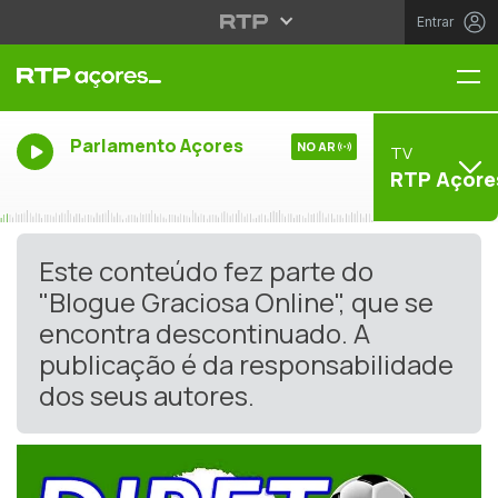
Entrar
Me
Parlamento Açores
NO AR
TV
RTP Açore
Este conteúdo fez parte do
"Blogue Graciosa Online", que se
encontra descontinuado. A
publicação é da responsabilidade
dos seus autores.