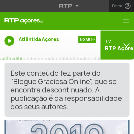
Entrar
Me
Atlântida Açores
NO AR
TV
RTP Açore
Este conteúdo fez parte do
"Blogue Graciosa Online", que se
encontra descontinuado. A
publicação é da responsabilidade
dos seus autores.