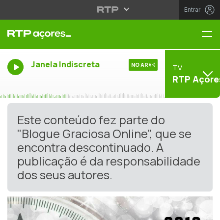
Entrar
Me
Janela Indiscreta
NO AR
TV
RTP Açore
Este conteúdo fez parte do
"Blogue Graciosa Online", que se
encontra descontinuado. A
publicação é da responsabilidade
dos seus autores.