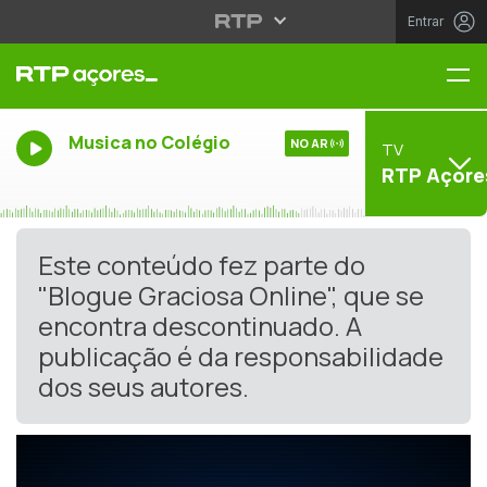
Entrar
Me
Musica no Colégio
NO AR
TV
RTP Açore
Este conteúdo fez parte do
"Blogue Graciosa Online", que se
encontra descontinuado. A
publicação é da responsabilidade
dos seus autores.