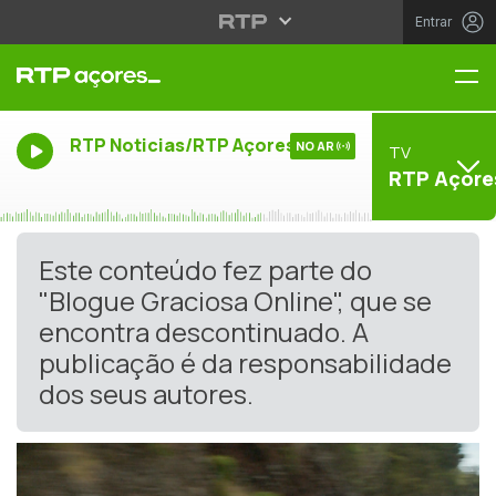
Entrar
Me
RTP Noticias/RTP Açores
NO AR
TV
RTP Açore
Este conteúdo fez parte do
"Blogue Graciosa Online", que se
encontra descontinuado. A
publicação é da responsabilidade
dos seus autores.