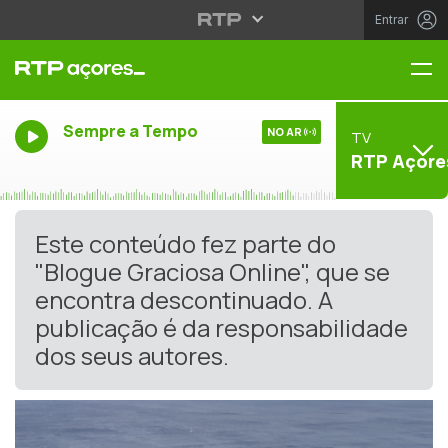
Entrar
Me
Sempre a Tempo
NO AR
TV
RTP Açore
Este conteúdo fez parte do
"Blogue Graciosa Online", que se
encontra descontinuado. A
publicação é da responsabilidade
dos seus autores.