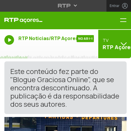
Entrar
Me
RTP Noticias/RTP Açores
NO AR
TV
RTP Açore
Este conteúdo fez parte do
"Blogue Graciosa Online", que se
encontra descontinuado. A
publicação é da responsabilidade
dos seus autores.