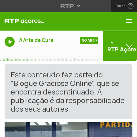
Entrar
Me
A Arte da Cura
NO AR
TV
RTP Açore
Este conteúdo fez parte do
"Blogue Graciosa Online", que se
encontra descontinuado. A
publicação é da responsabilidade
dos seus autores.