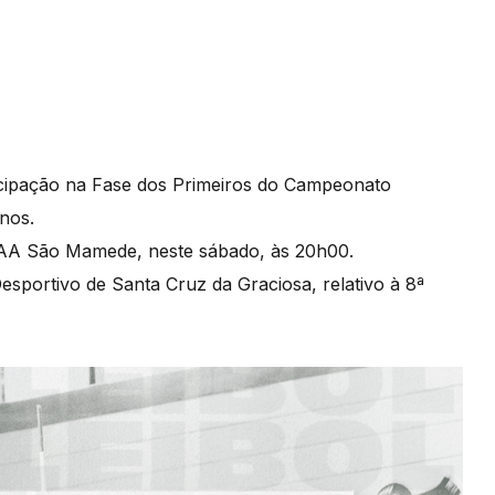
icipação na Fase dos Primeiros do Campeonato
inos.
a AA São Mamede, neste sábado, às 20h00.
Desportivo de Santa Cruz da Graciosa, relativo à 8ª