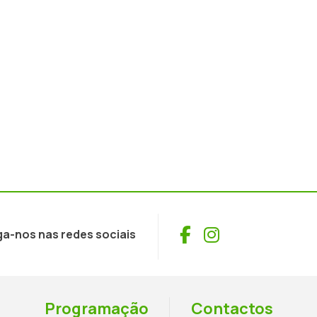
Facebook
Instagram
ga-nos nas redes sociais
Programação
Contactos