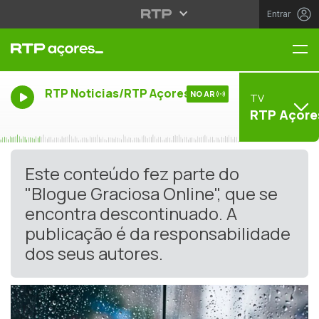
Entrar
Me
RTP Noticias/RTP Açores
NO AR
TV
RTP Açore
Este conteúdo fez parte do
"Blogue Graciosa Online", que se
encontra descontinuado. A
publicação é da responsabilidade
dos seus autores.