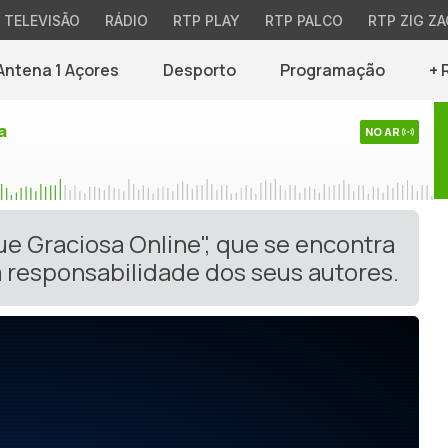
TELEVISÃO
RÁDIO
RTP PLAY
RTP PALCO
RTP ZIG ZA
Antena 1 Açores
Desporto
Programação
+ 
a
NO AR
ue Graciosa Online", que se encontra
 responsabilidade dos seus autores.