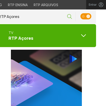
G
RTP ENSINA
RTP ARQUIVOS
Entrar
RTP Açores
TV
RTP Açores