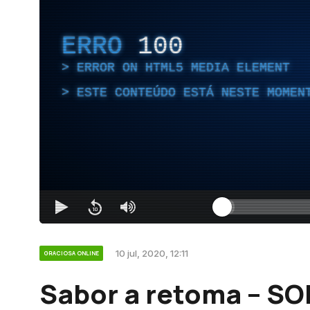
ERRO
100
ERROR ON HTML5 MEDIA ELEMENT
ESTE CONTEÚDO ESTÁ NESTE MOMEN
10 jul, 2020, 12:11
GRACIOSA ONLINE
Sabor a retoma – S