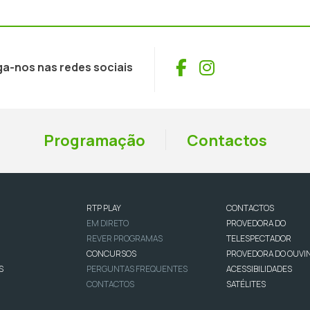
Facebook
Instagram
ga-nos nas redes sociais
Programação
Contactos
RTP PLAY
CONTACTOS
EM DIRETO
PROVEDORA DO
REVER PROGRAMAS
TELESPECTADOR
CONCURSOS
PROVEDORA DO OUVI
S
PERGUNTAS FREQUENTES
ACESSIBILIDADES
CONTACTOS
SATÉLITES