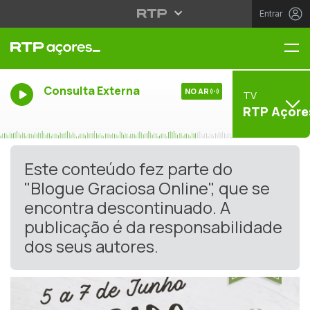
Entrar
Me
Consulta Externa
NO AR
TV
RTP Açore
Este conteúdo fez parte do
"Blogue Graciosa Online", que se
encontra descontinuado. A
publicação é da responsabilidade
dos seus autores.