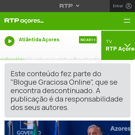
Entrar
Me
Atlântida Açores
NO AR
TV
RTP Açore
Este conteúdo fez parte do
"Blogue Graciosa Online", que se
encontra descontinuado. A
publicação é da responsabilidade
dos seus autores.