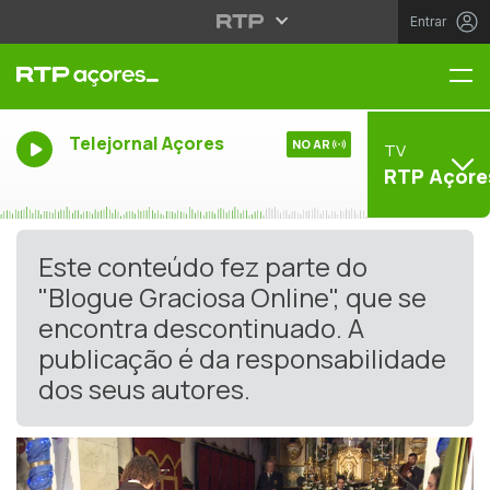
Entrar
Me
Telejornal Açores
NO AR
TV
RTP Açore
Este conteúdo fez parte do
"Blogue Graciosa Online", que se
encontra descontinuado. A
publicação é da responsabilidade
dos seus autores.