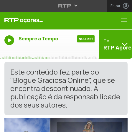
Entrar
Me
Sempre a Tempo
NO AR
TV
RTP Açore
Este conteúdo fez parte do
"Blogue Graciosa Online", que se
encontra descontinuado. A
publicação é da responsabilidade
dos seus autores.