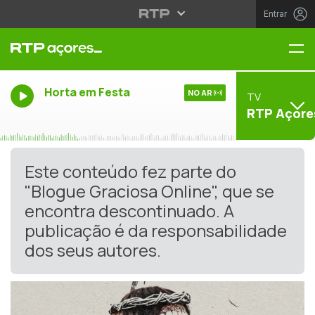
Entrar
Me
Horta em Festa
NO AR
TV
RTP Açore
Este conteúdo fez parte do
"Blogue Graciosa Online", que se
encontra descontinuado. A
publicação é da responsabilidade
dos seus autores.