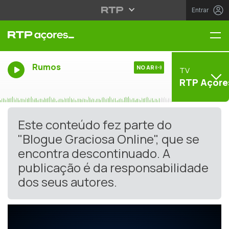
Entrar
Me
Rumos
NO AR
TV
RTP Açore
Este conteúdo fez parte do
"Blogue Graciosa Online", que se
encontra descontinuado. A
publicação é da responsabilidade
dos seus autores.