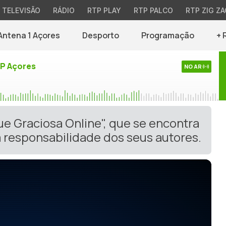
TELEVISÃO
RÁDIO
RTP PLAY
RTP PALCO
RTP ZIG ZA
Antena 1 Açores
Desporto
Programação
+ 
TP Açores
NO AR
ue Graciosa Online", que se encontra
 responsabilidade dos seus autores.