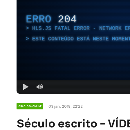
ERRO
204
HLS.JS FATAL ERROR - NETWORK E
ESTE CONTEÚDO ESTÁ NESTE MOMEN
03 jan, 2018, 22:22
GRACIOSA ONLINE
Século escrito – VÍD