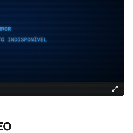
RROR
TO INDISPONÍVEL
EO