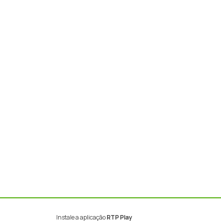
Instale a aplicação
RTP Play