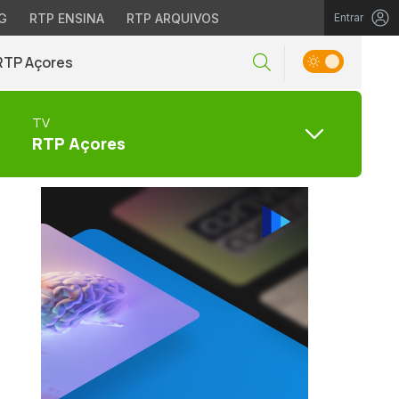
G
RTP ENSINA
RTP ARQUIVOS
Entrar
RTP Açores
TV
RTP Açores