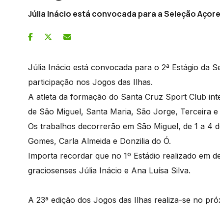
Júlia Inácio está convocada para a Seleção Açore
Júlia Inácio está convocada para o 2ª Estágio da S
participação nos Jogos das Ilhas.
A atleta da formação do Santa Cruz Sport Club inte
de São Miguel, Santa Maria, São Jorge, Terceira e
Os trabalhos decorrerão em São Miguel, de 1 a 4 
Gomes, Carla Almeida e Donzilia do Ó.
Importa recordar que no 1º Estádio realizado em de
graciosenses Júlia Inácio e Ana Luísa Silva.
A 23ª edição dos Jogos das Ilhas realiza-se no próx