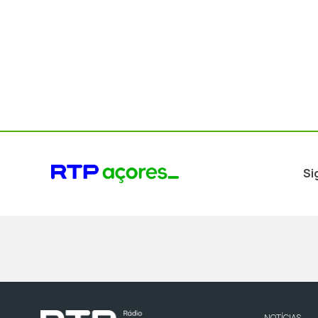
Si
NOTÍCIAS