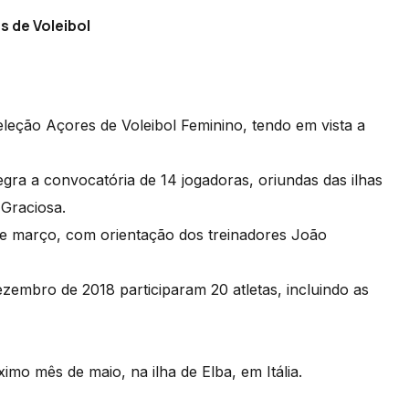
s de Voleibol
eleção Açores de Voleibol Feminino, tendo em vista a
gra a convocatória de 14 jogadoras, oriundas das ilhas
 Graciosa.
de março, com orientação dos treinadores João
zembro de 2018 participaram 20 atletas, incluindo as
imo mês de maio, na ilha de Elba, em Itália.