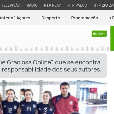
TELEVISÃO
RÁDIO
RTP PLAY
RTP PALCO
RTP ZIG ZA
Antena 1 Açores
Desporto
Programação
+ 
s
NO AR
ue Graciosa Online", que se encontra
 responsabilidade dos seus autores.