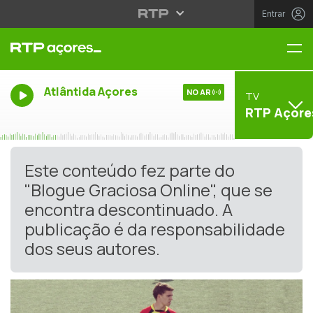
Entrar
Me
Atlântida Açores
NO AR
TV
RTP Açore
Este conteúdo fez parte do
"Blogue Graciosa Online", que se
encontra descontinuado. A
publicação é da responsabilidade
dos seus autores.