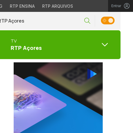
G
RTP ENSINA
RTP ARQUIVOS
Entrar
RTP Açores
TV
RTP Açores