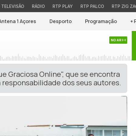
TELEVISÃO
RÁDIO
RTP PLAY
RTP PALCO
RTP ZIG ZA
Antena 1 Açores
Desporto
Programação
+ 
NO AR
ue Graciosa Online", que se encontra
 responsabilidade dos seus autores.