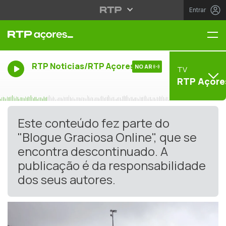
Entrar
Me
RTP Noticias/RTP Açores
NO AR
TV
RTP Açore
Este conteúdo fez parte do
"Blogue Graciosa Online", que se
encontra descontinuado. A
publicação é da responsabilidade
dos seus autores.