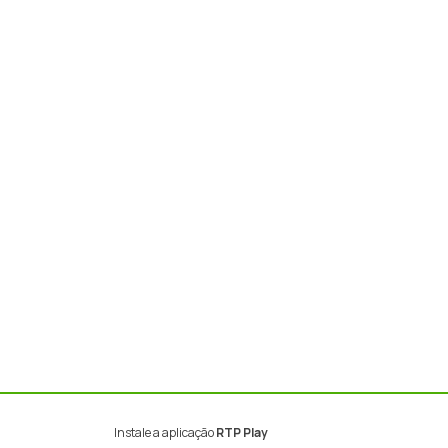
Instale a aplicação
RTP Play