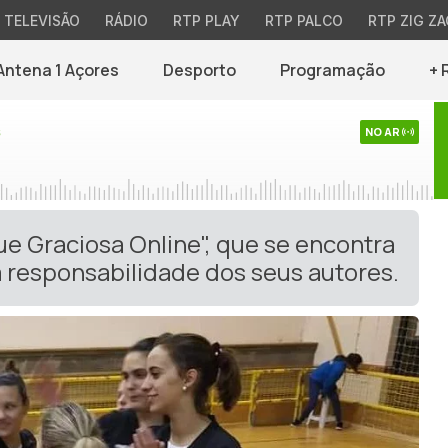
TELEVISÃO
RÁDIO
RTP PLAY
RTP PALCO
RTP ZIG ZA
Antena 1 Açores
Desporto
Programação
+ 
s
NO AR
ue Graciosa Online", que se encontra
 responsabilidade dos seus autores.