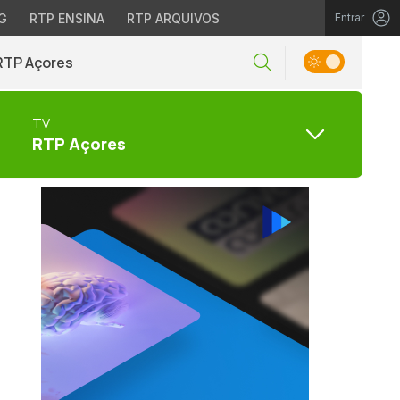
G
RTP ENSINA
RTP ARQUIVOS
Entrar
RTP Açores
TV
RTP Açores