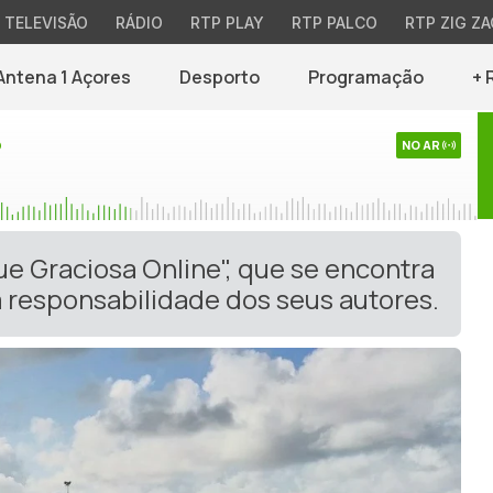
TELEVISÃO
RÁDIO
RTP PLAY
RTP PALCO
RTP ZIG ZA
Antena 1 Açores
Desporto
Programação
+ 
o
NO AR
ue Graciosa Online", que se encontra
 responsabilidade dos seus autores.