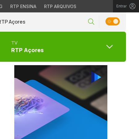
G
RTP ENSINA
RTP ARQUIVOS
Entrar
RTP Açores
TV
RTP Açores