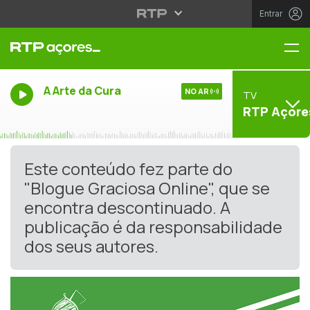
Entrar
Me
A Arte da Cura
NO AR
TV
RTP Açore
Este conteúdo fez parte do
"Blogue Graciosa Online", que se
encontra descontinuado. A
publicação é da responsabilidade
dos seus autores.