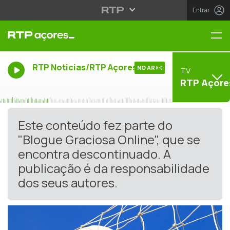
Entrar
Me
RTP Noticias/RTP Açores
NO AR
TV
RTP Açore
Este conteúdo fez parte do
"Blogue Graciosa Online", que se
encontra descontinuado. A
publicação é da responsabilidade
dos seus autores.