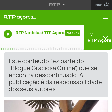
Entrar
Me
RTP Noticias/RTP Açores
NO AR
TV
RTP Açore
Este conteúdo fez parte do
"Blogue Graciosa Online", que se
encontra descontinuado. A
publicação é da responsabilidade
dos seus autores.