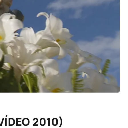
(VÍDEO 2010)