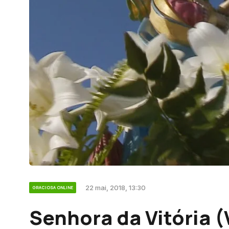
22 mai, 2018, 13:30
GRACIOSA ONLINE
Senhora da Vitória 