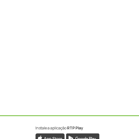
Instale a aplicação
RTP Play