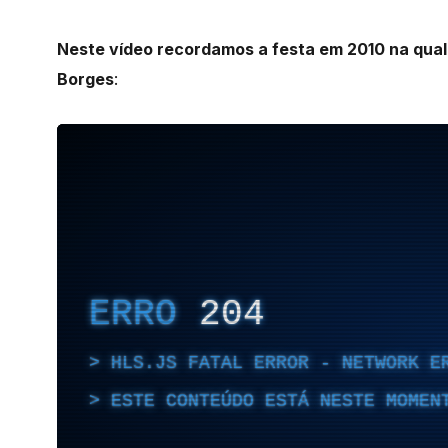
Neste vídeo recordamos a festa em 2010 na qual 
Borges
: