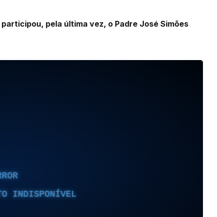
participou, pela última vez, o Padre José Simões