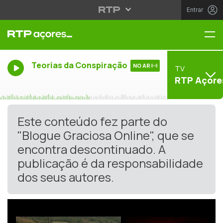
Entrar
Me
Teorias da Conspiração
NO AR
TV
RTP Açore
Este conteúdo fez parte do
"Blogue Graciosa Online", que se
encontra descontinuado. A
publicação é da responsabilidade
dos seus autores.