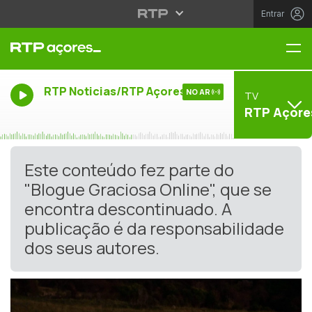
Entrar
Me
RTP Noticias/RTP Açores
NO AR
TV
RTP Açore
Este conteúdo fez parte do
"Blogue Graciosa Online", que se
encontra descontinuado. A
publicação é da responsabilidade
dos seus autores.