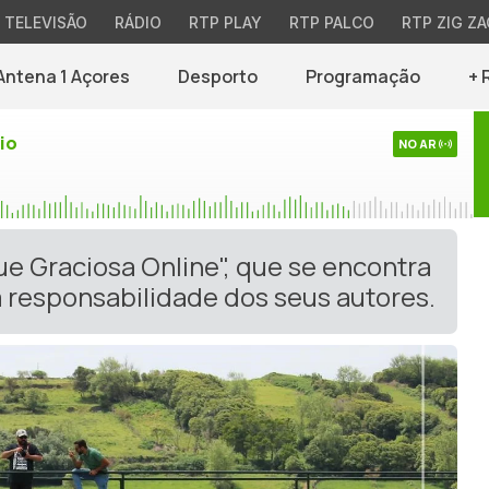
TELEVISÃO
RÁDIO
RTP PLAY
RTP PALCO
RTP ZIG ZA
Antena 1 Açores
Desporto
Programação
+ 
io
NO AR
ue Graciosa Online", que se encontra
 responsabilidade dos seus autores.