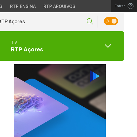
G
RTP ENSINA
RTP ARQUIVOS
Entrar
RTP Açores
TV
RTP Açores