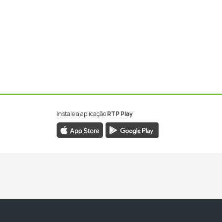
Instale a aplicação
RTP Play