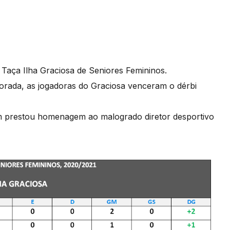
a Taça Ilha Graciosa de Seniores Femininos.
orada, as jogadoras do Graciosa venceram o dérbi
ém prestou homenagem ao malogrado diretor desportivo