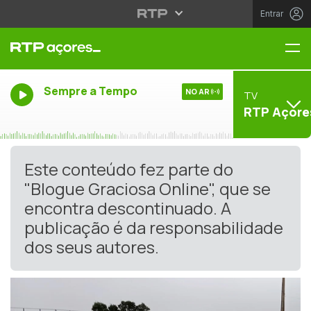
Entrar
Me
Sempre a Tempo
NO AR
TV
RTP Açore
Este conteúdo fez parte do
"Blogue Graciosa Online", que se
encontra descontinuado. A
publicação é da responsabilidade
dos seus autores.