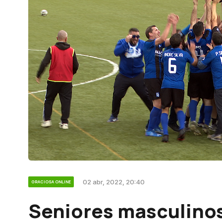
02 abr, 2022, 20:40
GRACIOSA ONLINE
Seniores masculino