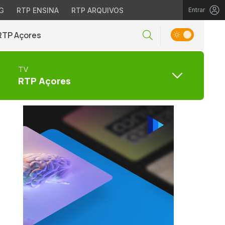
G
RTP ENSINA
RTP ARQUIVOS
Entrar
RTP Açores
TV
RTP Açores