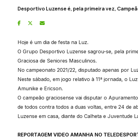
Desportivo Luzense é, pela primeira vez, Campe
Hoje é um dia de festa na Luz.
O Grupo Desportivo Luzense sagrou-se, pela primei
Graciosa de Seniores Masculinos.
No campeonato 2021/22, disputado apenas por Luz
Neste sábado, em jogo relativo à 11ª jornada, o L
Amunike e Ericson.
O campeão graciosense vai disputar o Apurament
de todos contra todos a duas voltas, entre 24 de a
Luzense em casa, diante do Calheta e Juventude La
REPORTAGEM VIDEO AMANHA NO TELEDESPOR