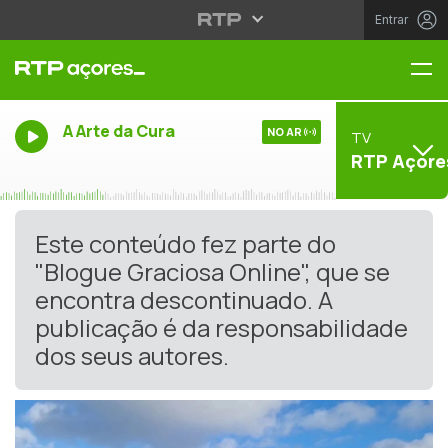
Entrar
Me
A Arte da Cura
NO AR
TV
RTP Açore
Este conteúdo fez parte do
"Blogue Graciosa Online", que se
encontra descontinuado. A
publicação é da responsabilidade
dos seus autores.