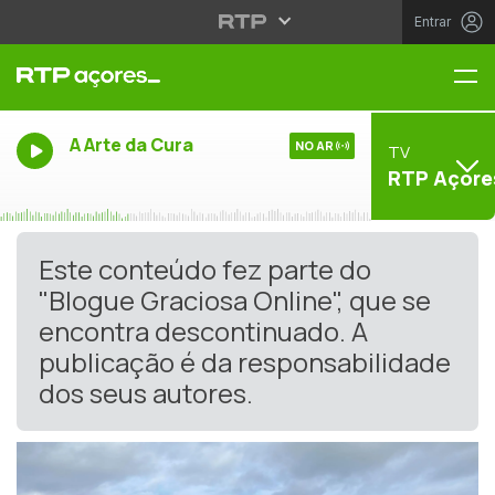
Entrar
Me
A Arte da Cura
NO AR
TV
RTP Açore
Este conteúdo fez parte do
"Blogue Graciosa Online", que se
encontra descontinuado. A
publicação é da responsabilidade
dos seus autores.