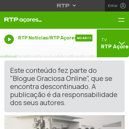
Entrar
Me
RTP Noticias/RTP Açores
NO AR
TV
RTP Açore
Este conteúdo fez parte do
"Blogue Graciosa Online", que se
encontra descontinuado. A
publicação é da responsabilidade
dos seus autores.