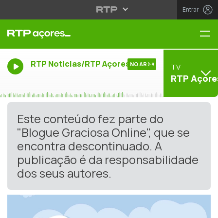
Entrar
Me
RTP Noticias/RTP Açores
NO AR
TV
RTP Açore
Este conteúdo fez parte do
"Blogue Graciosa Online", que se
encontra descontinuado. A
publicação é da responsabilidade
dos seus autores.