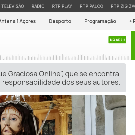
TELEVISÃO
RÁDIO
RTP PLAY
RTP PALCO
RTP ZIG ZA
Antena 1 Açores
Desporto
Programação
+ 
NO AR
ue Graciosa Online", que se encontra
 responsabilidade dos seus autores.