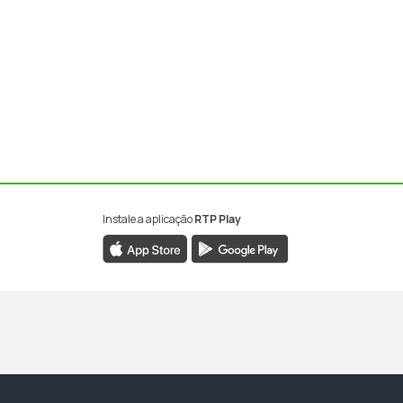
Instale a aplicação
RTP Play