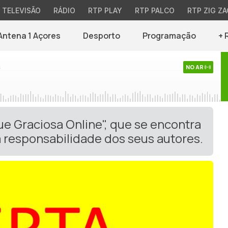
TELEVISÃO
RÁDIO
RTP PLAY
RTP PALCO
RTP ZIG ZA
Antena 1 Açores
Desporto
Programação
+ 
s
NO AR
ue Graciosa Online", que se encontra
 responsabilidade dos seus autores.