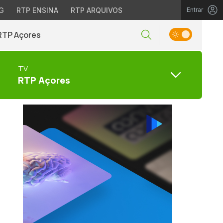
G
RTP ENSINA
RTP ARQUIVOS
Entrar
RTP Açores
TV
RTP Açores